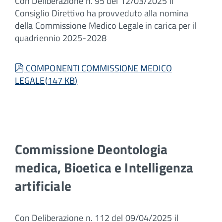
Con Deliberazione n. 95 del 12/03/2025 il
Consiglio Direttivo ha provveduto alla nomina
della Commissione Medico Legale in carica per il
quadriennio 2025-2028
pdf
COMPONENTI COMMISSIONE MEDICO
LEGALE
(
147 KB
)
Commissione Deontologia
medica, Bioetica e Intelligenza
artificiale
Con Deliberazione n. 112 del 09/04/2025 il