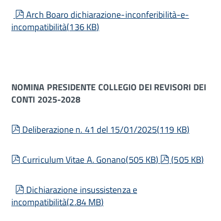
pdf
Arch Boaro dichiarazione-inconferibilità-e-
incompatibilità
(
136 KB
)
NOMINA PRESIDENTE COLLEGIO DEI REVISORI DEI
CONTI 2025-2028
pdf
Deliberazione n. 41 del 15/01/2025
(
119 KB
)
pdf
pdf
Curriculum Vitae A. Gonano
(
505 KB
)
(
505 KB
)
pdf
Dichiarazione insussistenza e
incompatibilità
(
2.84 MB
)