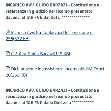
INCARICO AVV. GUIDO BARZAZI - Costituzione e
resistenza in giudizio nel ricorso presentato
davanti al TAR FVG dal Dott. **************
pdf
Incarico Avv. Guido Barzazi Deliberazione n.
256
(
372 KB
)
pdf
C.V. Avv. Guido Barzazi
(
115 KB
)
pdf
Dichiarazione insussistenza incompatibilità Ex art.
20
(
250 KB
)
INCARICO AVV. GUIDO BARZAZI - Costituzione e
resistenza in giudizio nel ricorso presentato
davanti al TAR FVG dalla Dott.ssa ***********