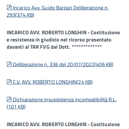
pdf
Incarico Avv. Guido Barzazi Deliberazione n.
293
(
374 KB
)
INCARICO AVV. ROBERTO LONGHIN - Costituzione
e resistenza in giudizio nel ricorso presentato
davanti al TAR FVG dal Dott. *************
pdf
Deliberazione n. 336 del 20/07/2022
(
406 KB
)
pdf
C.V. AVV. ROBERTO LONGHIN
(
24 KB
)
pdf
Dichiarazione insussistenza incompatibilità R.L.
(
101 KB
)
INCARICO AVV. ROBERTO LONGHIN - Costituzione