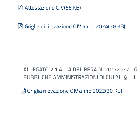
pdf
Attestazione OIV
(
55 KB
)
pdf
Griglia di rilevazione OIV anno 2024
(
38 KB
)
ALLEGATO 2.1 ALLA DELIBERA N. 201/2022 - G
PUBBLICHE AMMINISTRAZIONI DI CUI AL § 1.1.
spreadsheet
Griglia rilevazione OIV anno 2022
(
30 KB
)