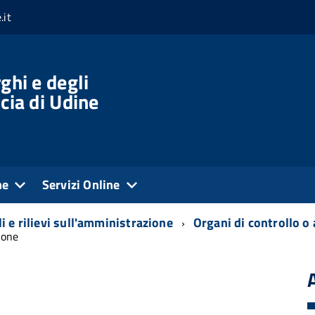
.it
ghi e degli
cia di Udine
ne
Servizi Online
i e rilievi sull'amministrazione
Organi di controllo o
ione