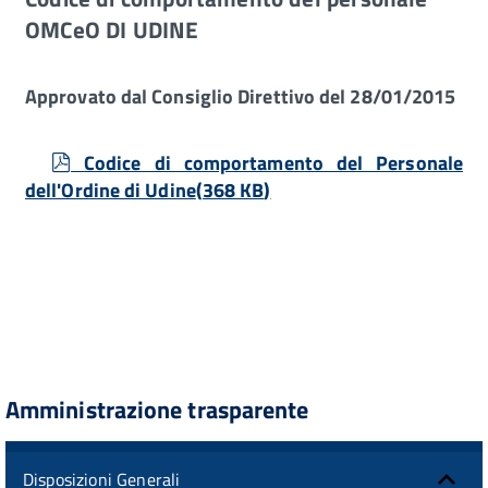
OMCeO DI UDINE
Approvato dal Consiglio Direttivo del 28/01/2015
pdf
Codice di comportamento del Personale
dell'Ordine di Udine
(
368 KB
)
Amministrazione trasparente
Disposizioni Generali