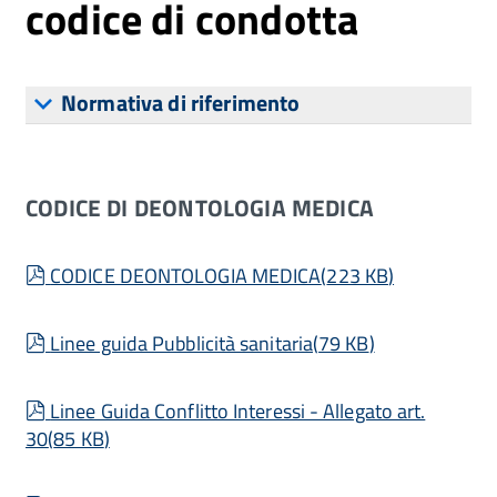
codice di condotta
Normativa di riferimento
CODICE DI DEONTOLOGIA MEDICA
pdf
CODICE DEONTOLOGIA MEDICA
(
223 KB
)
pdf
Linee guida Pubblicità sanitaria
(
79 KB
)
pdf
Linee Guida Conflitto Interessi - Allegato art.
30
(
85 KB
)